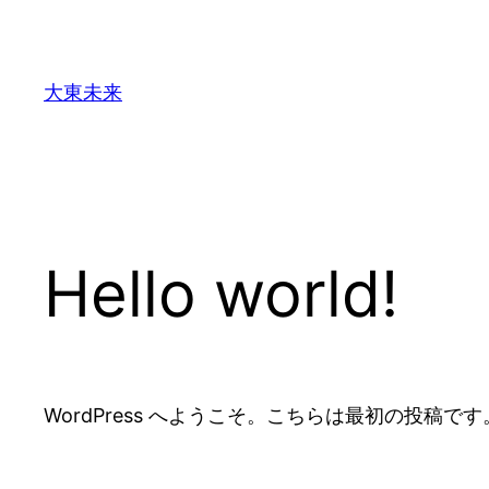
内
容
を
大東未来
ス
キ
ッ
プ
Hello world!
WordPress へようこそ。こちらは最初の投